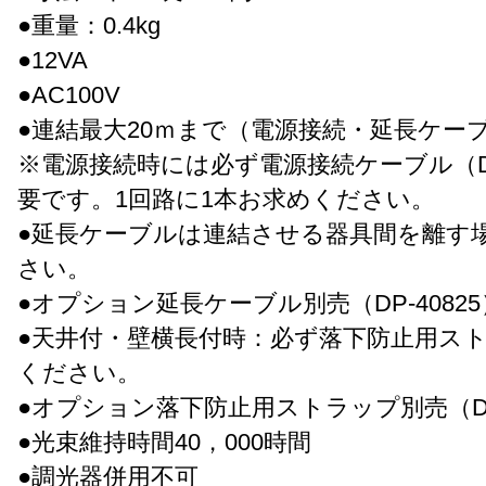
●重量：0.4kg
●12VA
●AC100V
●連結最大20ｍまで（電源接続・延長ケー
※電源接続時には必ず電源接続ケーブル（DP-
要です。1回路に1本お求めください。
●延長ケーブルは連結させる器具間を離す
さい。
●オプション延長ケーブル別売（DP-40825
●天井付・壁横長付時：必ず落下防止用ス
ください。
●オプション落下防止用ストラップ別売（DP-
●光束維持時間40，000時間
●調光器併用不可