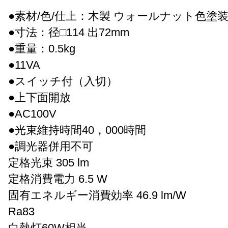
●素材/色/仕上：木製 ウォールナット色塗
●寸法：径□114 出72mm
●重量：0.5kg
●11VA
●スイッチ付（入切）
●上下面開放
●AC100V
●光束維持時間40，000時間
●調光器併用不可
定格光束 305 lm
定格消費電力 6.5 W
固有エネルギー消費効率 46.9 lm/W
Ra83
白熱灯60W相当