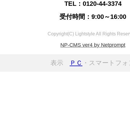
TEL：0120-44-3374
受付時間：9:00～16:00
Copyright(C) Lightstyle All Rights Reser
NP-CMS ver4 by Netprompt
表示
ＰＣ
・スマートフォ