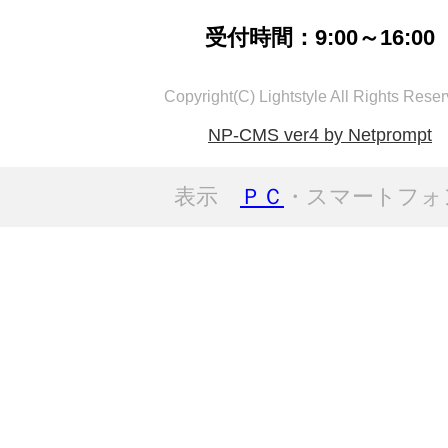
受付時間：9:00～16:00
Copyright(C) Lightstyle All Rights Reser
NP-CMS ver4 by Netprompt
表示
ＰＣ
・スマートフォ