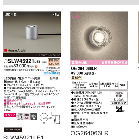
OG264066LR
SLW45921LE1