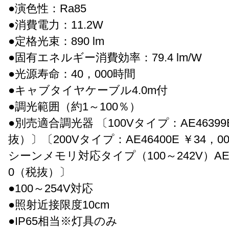
●演色性：Ra85
●消費電力：11.2W
●定格光束：890 lm
●固有エネルギー消費効率：79.4 lm/W
●光源寿命：40，000時間
●キャブタイヤケーブル4.0m付
●調光範囲（約1～100％）
●別売適合調光器 〔100Vタイプ：AE46399E
抜）〕〔200Vタイプ：AE46400E ￥34，
シーンメモリ対応タイプ（100～242V）AE48
0（税抜）〕
●100～254V対応
●照射近接限度10cm
●IP65相当※灯具のみ