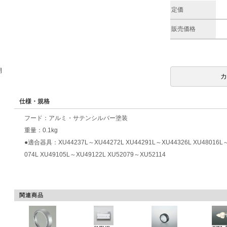
定価
販売価格
期
仕様・規格
フード：アルミ・サテンシルバー塗装
重量：0.1kg
●適合器具：XU44237L～XU44272L XU44291L～XU44326L XU48016L～
074L XU49105L～XU49122L XU52079～XU52114
関連商品