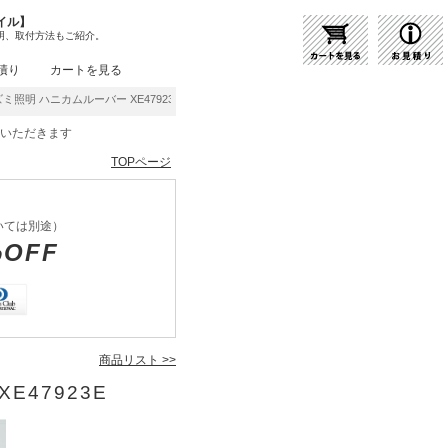
イル】
明、取付方法もご紹介。
積り
カートを見る
ズミ照明 ハニカムルーバー XE47923E | 商品紹介 | 照明器具の通販・インテリア照明の
をいただきます
TOPページ
いては別途）
%OFF
商品リスト >>
E47923E