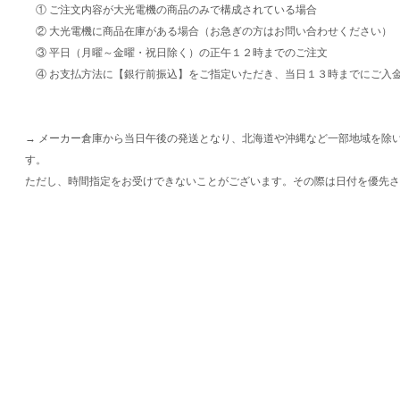
① ご注文内容が大光電機の商品のみで構成されている場合
② 大光電機に商品在庫がある場合（お急ぎの方はお問い合わせください）
③ 平日（月曜～金曜・祝日除く）の正午１２時までのご注文
④ お支払方法に【銀行前振込】をご指定いただき、当日１３時までにご入
→ メーカー倉庫から当日午後の発送となり、北海道や沖縄など一部地域を除
す。
ただし、時間指定をお受けできないことがございます。その際は日付を優先さ