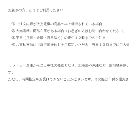
お急ぎの方、どうぞご利用ください！
① ご注文内容が大光電機の商品のみで構成されている場合
② 大光電機に商品在庫がある場合（お急ぎの方はお問い合わせください）
③ 平日（月曜～金曜・祝日除く）の正午１２時までのご注文
④ お支払方法に【銀行前振込】をご指定いただき、当日１３時までにご入
→ メーカー倉庫から当日午後の発送となり、北海道や沖縄など一部地域を除
す。
ただし、時間指定をお受けできないことがございます。その際は日付を優先さ