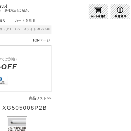
イル】
明、取付方法もご紹介。
積り
カートを見る
ック LED ベースライト XG505008P2B | 商品紹介 | 照明器具の通販・インテリア照
TOPページ
いては別途）
%OFF
商品リスト >>
XG505008P2B