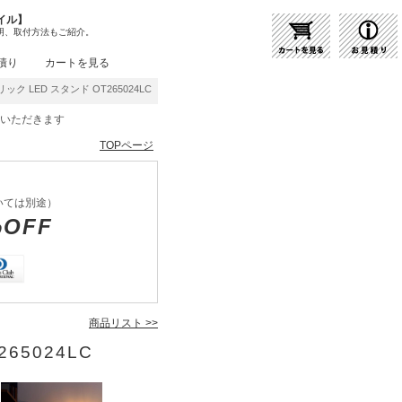
イル】
明、取付方法もご紹介。
積り
カートを見る
リック LED スタンド OT265024LC | 商品紹介 | 照明器具の通販・インテリア照明の
をいただきます
TOPページ
いては別途）
%OFF
商品リスト >>
65024LC