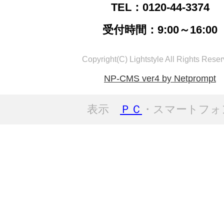
TEL：0120-44-3374
受付時間：9:00～16:00
Copyright(C) Lightstyle All Rights Reser
NP-CMS ver4 by Netprompt
表示
ＰＣ
・スマートフォ