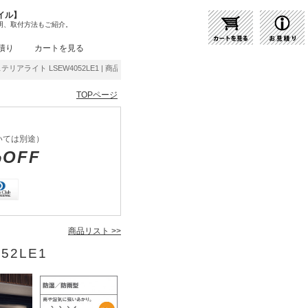
イル】
明、取付方法もご紹介。
積り
カートを見る
ステリアライト LSEW4052LE1 | 商品紹介 | 照明器具の通販・インテリア照明の通信販売
TOPページ
いては別途）
%OFF
商品リスト >>
52LE1