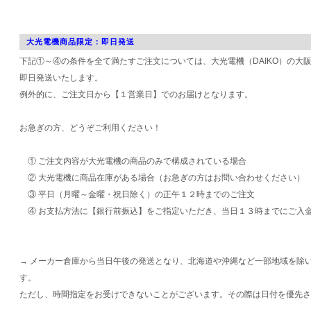
大光電機商品限定：即日発送
下記①～④の条件を全て満たすご注文については、大光電機（DAIKO）の大
即日発送いたします。
例外的に、ご注文日から【１営業日】でのお届けとなります。
お急ぎの方、どうぞご利用ください！
① ご注文内容が大光電機の商品のみで構成されている場合
② 大光電機に商品在庫がある場合（お急ぎの方はお問い合わせください）
③ 平日（月曜～金曜・祝日除く）の正午１２時までのご注文
④ お支払方法に【銀行前振込】をご指定いただき、当日１３時までにご入
→ メーカー倉庫から当日午後の発送となり、北海道や沖縄など一部地域を除
す。
ただし、時間指定をお受けできないことがございます。その際は日付を優先さ