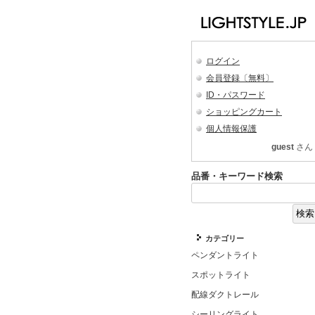
ログイン
会員登録〔無料〕
ID・パスワード
ショッピングカート
個人情報保護
guest
さん
品番・キーワード検索
カテゴリー
ペンダントライト
スポットライト
配線ダクトレール
シーリングライト