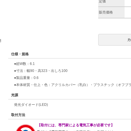
定価
販売価格
期
仕様・規格
●総W数：6.1
●寸法：幅90・高323・出しろ100
●製品重量：0.6
●本体材質・仕上・色：アクリルカバー（乳白）・プラスチック（オフブ
光源
発光ダイオード(LED)
取付方法
【取付には、専門家による電気工事が必要です】