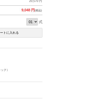
20,570 円
9,048 円
(税込)
式
ラック）