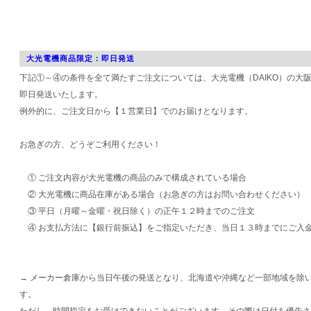
大光電機商品限定：即日発送
下記①～④の条件を全て満たすご注文については、大光電機（DAIKO）の大
即日発送いたします。
例外的に、ご注文日から【１営業日】でのお届けとなります。
お急ぎの方、どうぞご利用ください！
① ご注文内容が大光電機の商品のみで構成されている場合
② 大光電機に商品在庫がある場合（お急ぎの方はお問い合わせください）
③ 平日（月曜～金曜・祝日除く）の正午１２時までのご注文
④ お支払方法に【銀行前振込】をご指定いただき、当日１３時までにご入
→ メーカー倉庫から当日午後の発送となり、北海道や沖縄など一部地域を除
す。
ただし、時間指定をお受けできないことがございます。その際は日付を優先さ