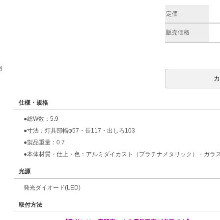
定価
販売価格
期
仕様・規格
●総W数：5.9
●寸法：灯具部幅φ57・長117・出しろ103
●製品重量：0.7
●本体材質・仕上・色：アルミダイカスト（プラチナメタリック）・ガラ
光源
発光ダイオード(LED)
取付方法