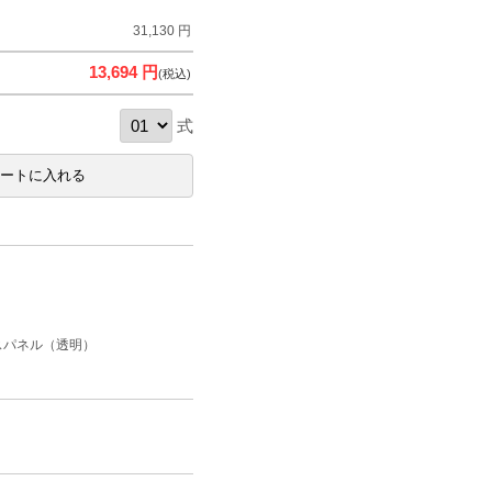
31,130 円
13,694 円
(税込)
式
スパネル（透明）