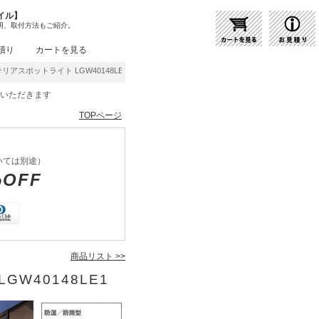
イル】
明、取付方法もご紹介。
積り
カートを見る
テリアスポットライト LGW40148LE1 | 商品紹介 | 照明器具の通販・インテリア照明の通
をいただきます
TOPページ
いては別途）
%OFF
商品リスト >>
GW40148LE1