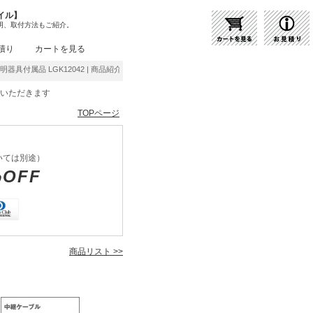
イル】
明、取付方法もご紹介。
積り
カートを見る
照明器具付属品 LGK12042 | 商品紹介 | 照明器具の通販・インテリア照明の通信販売【ラ
をいただきます
TOPページ
いては別途）
%OFF
商品リスト >>
2