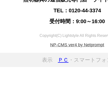
TEL：0120-44-3374
受付時間：9:00～16:00
Copyright(C) Lightstyle All Rights Reser
NP-CMS ver4 by Netprompt
表示
ＰＣ
・スマートフォ