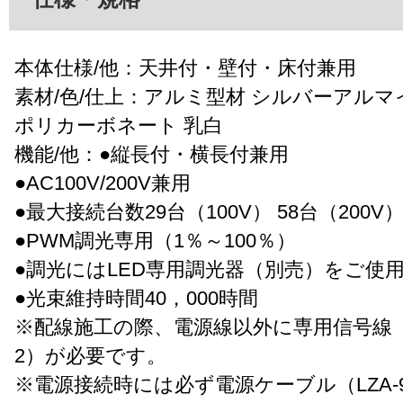
本体仕様/他：天井付・壁付・床付兼用
素材/色/仕上：アルミ型材 シルバーアルマ
ポリカーボネート 乳白
機能/他：●縦長付・横長付兼用
●AC100V/200V兼用
●最大接続台数29台（100V） 58台（200V
●PWM調光専用（1％～100％）
●調光にはLED専用調光器（別売）をご使
●光束維持時間40，000時間
※配線施工の際、電源線以外に専用信号線（CP
2）が必要です。
※電源接続時には必ず電源ケーブル（LZA-9