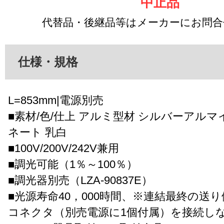
中止品
代替品・後継品等はメーカーにお問
仕様・規格
L=853mm|電源別売
■素材/色/仕上 アルミ型材 シルバーアル
ネート 乳白
■100V/200V/242V兼用
■調光可能（1％～100％）
■調光器別売（LZA-90837E）
■光源寿命40，000時間、※連結最終の送
コネクタ（別売電源に1個付属）を接続し