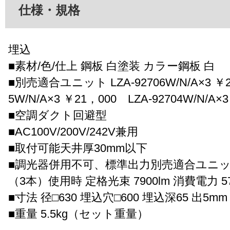
仕様・規格
埋込
■素材/色/仕上 鋼板 白塗装 カラー鋼板 白
■別売適合ユニット LZA-92706W/N/A×3 ￥23
5W/N/A×3 ￥21，000 LZA-92704W/N/A×
■空調ダクト回避型
■AC100V/200V/242V兼用
■取付可能天井厚30mm以下
■調光器併用不可、標準出力別売適合ユニット L
（3本）使用時 定格光束 7900lm 消費電力 5
■寸法 径□630 埋込穴□600 埋込深65 出5mm
■重量 5.5kg（セット重量）