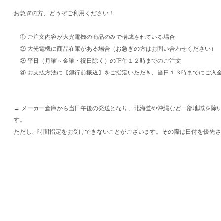
お急ぎの方、どうぞご利用ください！
① ご注文内容が大光電機の商品のみで構成されている場合
② 大光電機に商品在庫がある場合（お急ぎの方はお問い合わせください）
③ 平日（月曜～金曜・祝日除く）の正午１２時までのご注文
④ お支払方法に【銀行前振込】をご指定いただき、当日１３時までにご入
→ メーカー倉庫から当日午後の発送となり、北海道や沖縄など一部地域を除
す。
ただし、時間指定をお受けできないことがございます。その際は日付を優先さ