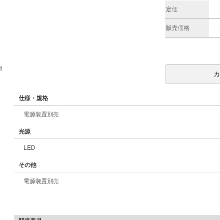
定価
販売価格
期
仕様・規格
電源装置別売
光源
LED
その他
電源装置別売