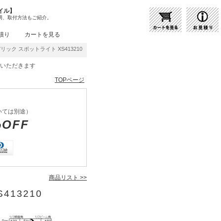
イル】
明、取付方法もご紹介。
積り
カートを見る
リック スポットライト XS413210 | 商品紹介 | 照明器具の通販・インテリア照明の通信
をいただきます
TOPページ
いては別途）
%OFF
商品リスト >>
413210