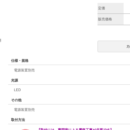
定価
販売価格
期
仕様・規格
電源装置別売
光源
LED
その他
電源装置別売
取付方法
【取付には、専門家による電気工事が必要です】