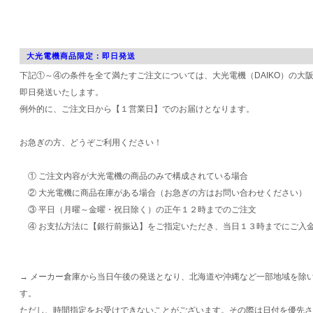
大光電機商品限定：即日発送
下記①～④の条件を全て満たすご注文については、大光電機（DAIKO）の大
即日発送いたします。
例外的に、ご注文日から【１営業日】でのお届けとなります。
お急ぎの方、どうぞご利用ください！
① ご注文内容が大光電機の商品のみで構成されている場合
② 大光電機に商品在庫がある場合（お急ぎの方はお問い合わせください）
③ 平日（月曜～金曜・祝日除く）の正午１２時までのご注文
④ お支払方法に【銀行前振込】をご指定いただき、当日１３時までにご入
→ メーカー倉庫から当日午後の発送となり、北海道や沖縄など一部地域を除
す。
ただし、時間指定をお受けできないことがございます。その際は日付を優先さ