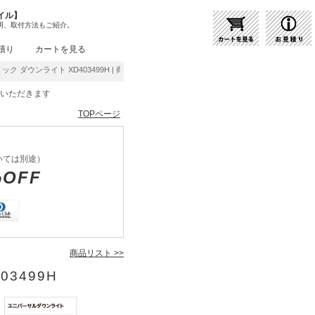
イル】
明、取付方法もご紹介。
積り
カートを見る
ック ダウンライト XD403499H | 商品紹介 | 照明器具の通販・インテリア照明の通信販
をいただきます
TOPページ
いては別途）
%OFF
商品リスト >>
03499H