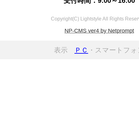
受付時間：9:00～16:00
Copyright(C) Lightstyle All Rights Reser
NP-CMS ver4 by Netprompt
表示
ＰＣ
・スマートフォ