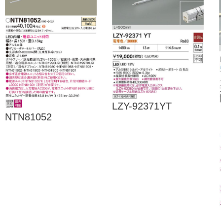
LZY-92371YT
NTN81052