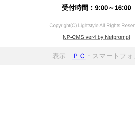
受付時間：9:00～16:00
Copyright(C) Lightstyle All Rights Reser
NP-CMS ver4 by Netprompt
表示
ＰＣ
・スマートフォ