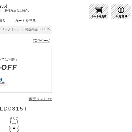
イル】
明、取付方法もご紹介。
積り
カートを見る
リック レール・関連商品 LD0315T | 商品紹介 | 照明器具の通販・インテリア照明の通
TOPページ
いては別途）
%OFF
商品リスト >>
D0315T