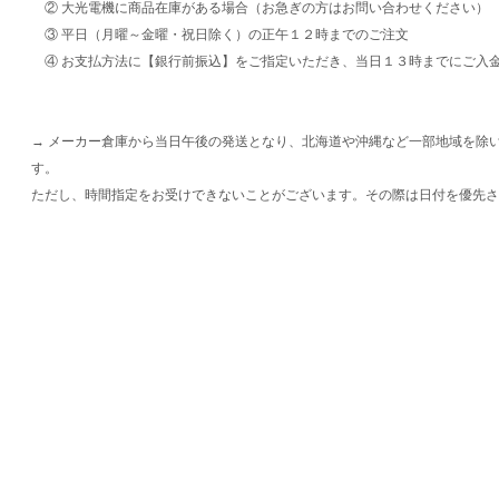
② 大光電機に商品在庫がある場合（お急ぎの方はお問い合わせください）
③ 平日（月曜～金曜・祝日除く）の正午１２時までのご注文
④ お支払方法に【銀行前振込】をご指定いただき、当日１３時までにご入
→ メーカー倉庫から当日午後の発送となり、北海道や沖縄など一部地域を除
す。
ただし、時間指定をお受けできないことがございます。その際は日付を優先さ