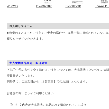
WE0212
DP-00238K
DP-00293K
LZA-A211
お見積りフォーム
■ 数量のまとまったご注文をご予定の場合や、商品一覧に掲載されていない
積りをさせていただきます。
大光電機商品限定：即日発送
下記①～④の条件を全て満たすご注文については、大光電機（DAIKO）の大
即日発送いたします。
例外的に、ご注文日から【１営業日】でのお届けとなります。
お急ぎの方、どうぞご利用ください！
① ご注文内容が大光電機の商品のみで構成されている場合