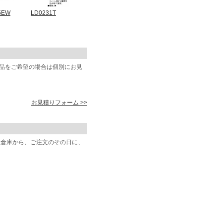
5EW
LD0231T
商品をご希望の場合は個別にお見
お見積りフォーム >>
阪倉庫から、ご注文のその日に、