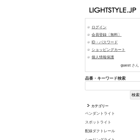
ログイン
会員登録〔無料〕
ID・パスワード
ショッピングカート
個人情報保護
guest
さん
品番・キーワード検索
カテゴリー
ペンダントライト
スポットライト
配線ダクトレール
シーリングライト