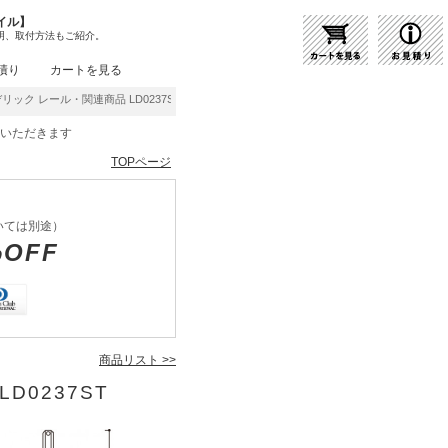
イル】
明、取付方法もご紹介。
積り
カートを見る
リック レール・関連商品 LD0237ST | 商品紹介 | 照明器具の通販・インテリア照明の
をいただきます
TOPページ
いては別途）
%OFF
商品リスト >>
D0237ST