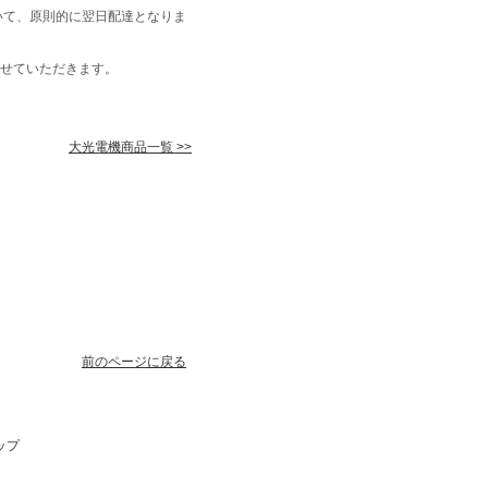
いて、原則的に翌日配達となりま
せていただきます。
大光電機商品一覧 >>
前のページに戻る
ップ