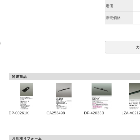
定価
販売価格
期
関連商品
DP-00261K
OA253498
DP-42033B
LZA-A021
お見積りフォーム