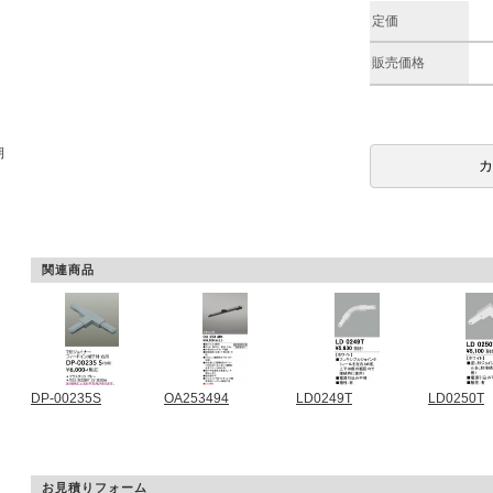
定価
販売価格
期
関連商品
DP-00235S
OA253494
LD0249T
LD0250T
お見積りフォーム