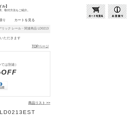
イル】
明、取付方法もご紹介。
積り
カートを見る
リック レール・関連商品 LD0213EST | 商品紹介 | 照明器具の通販・インテリア照明
をいただきます
TOPページ
いては別途）
%OFF
商品リスト >>
D0213EST