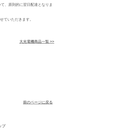
いて、原則的に翌日配達となりま
せていただきます。
大光電機商品一覧 >>
前のページに戻る
ップ