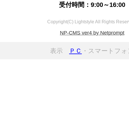
受付時間：9:00～16:00
Copyright(C) Lightstyle All Rights Reser
NP-CMS ver4 by Netprompt
表示
ＰＣ
・スマートフォ