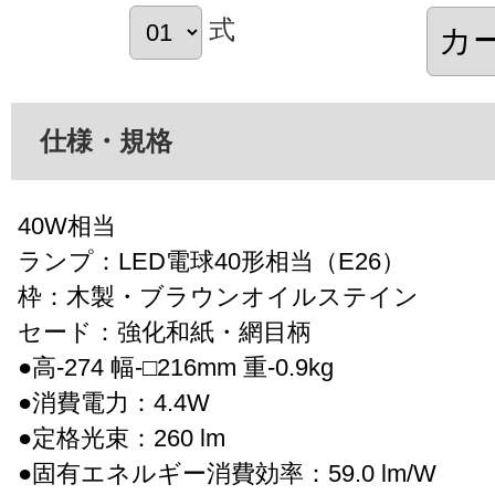
式
仕様・規格
40W相当
ランプ：LED電球40形相当（E26）
枠：木製・ブラウンオイルステイン
セード：強化和紙・網目柄
●高-274 幅-□216mm 重-0.9kg
●消費電力：4.4W
●定格光束：260 lm
●固有エネルギー消費効率：59.0 lm/W