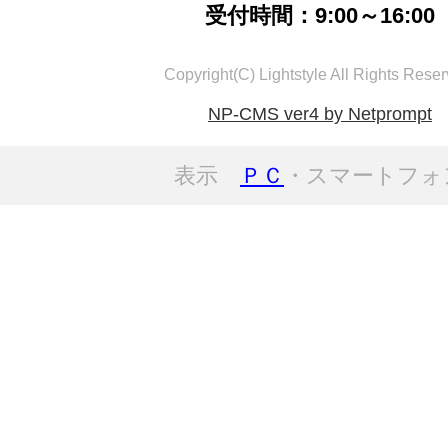
受付時間：9:00～16:00
Copyright(C) Lightstyle All Rights Reser
NP-CMS ver4 by Netprompt
表示
ＰＣ
・スマートフォ