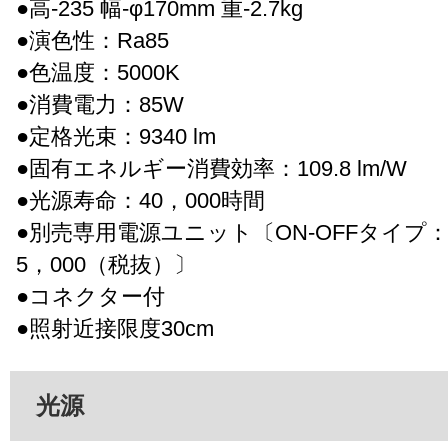
●高-235 幅-φ170mm 重-2.7kg
●演色性：Ra85
●色温度：5000K
●消費電力：85W
●定格光束：9340 lm
●固有エネルギー消費効率：109.8 lm/W
●光源寿命：40，000時間
●別売専用電源ユニット〔ON-OFFタイプ：XE
5，000（税抜）〕
●コネクター付
●照射近接限度30cm
光源