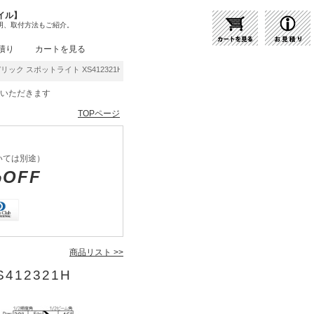
イル】
明、取付方法もご紹介。
積り
カートを見る
リック スポットライト XS412321H | 商品紹介 | 照明器具の通販・インテリア照明の通
をいただきます
TOPページ
いては別途）
%OFF
商品リスト >>
412321H