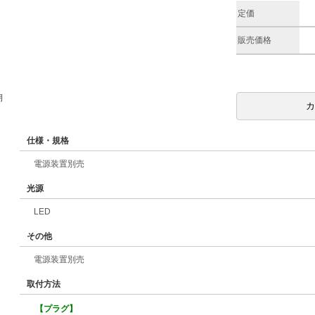
定価
販売価格
期
仕様・規格
電源装置別売
光源
LED
その他
電源装置別売
取付方法
【プラグ】