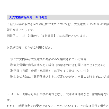
大光電機商品限定：即日発送
下記①～④の条件を全て満たすご注文については、大光電機（DAIKO）の大
即日発送いたします。
例外的に、ご注文日から【１営業日】でのお届けとなります。
お急ぎの方、どうぞご利用ください！
① ご注文内容が大光電機の商品のみで構成されている場合
② 大光電機に商品在庫がある場合（お急ぎの方はお問い合わせください）
③ 平日（月曜～金曜・祝日除く）の正午１２時までのご注文
④ お支払方法に【銀行前振込】をご指定いただき、当日１３時までにご入
→ メーカー倉庫から当日午後の発送となり、北海道や沖縄など一部地域を除
す。
ただし、時間指定をお受けできないことがございます。その際は日付を優先さ