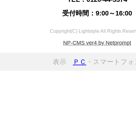
受付時間：9:00～16:00
Copyright(C) Lightstyle All Rights Reser
NP-CMS ver4 by Netprompt
表示
ＰＣ
・スマートフォ