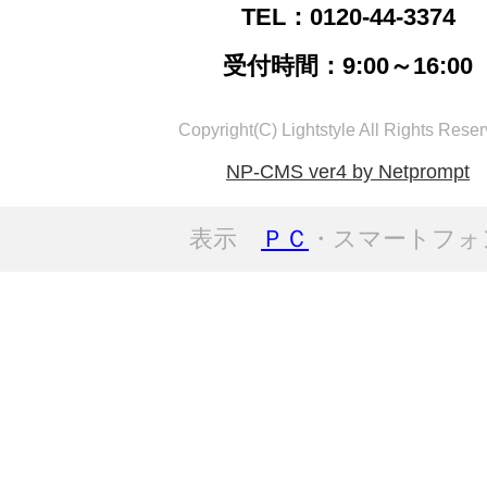
TEL：0120-44-3374
受付時間：9:00～16:00
Copyright(C) Lightstyle All Rights Reser
NP-CMS ver4 by Netprompt
表示
ＰＣ
・スマートフォ