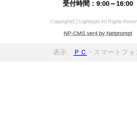
受付時間：9:00～16:00
Copyright(C) Lightstyle All Rights Reser
NP-CMS ver4 by Netprompt
表示
ＰＣ
・スマートフォ