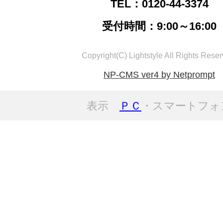
TEL：0120-44-3374
受付時間：9:00～16:00
Copyright(C) Lightstyle All Rights Reser
NP-CMS ver4 by Netprompt
表示
ＰＣ
・スマートフォ