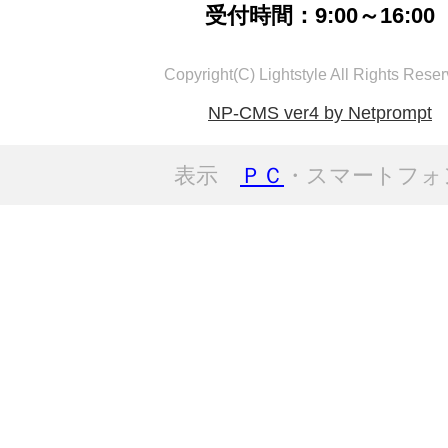
受付時間：9:00～16:00
Copyright(C) Lightstyle All Rights Reser
NP-CMS ver4 by Netprompt
表示
ＰＣ
・スマートフォ