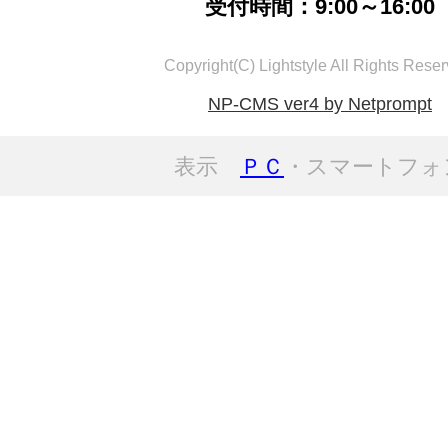
受付時間：9:00～16:00
Copyright(C) Lightstyle All Rights Reser
NP-CMS ver4 by Netprompt
表示
ＰＣ
・スマートフォ