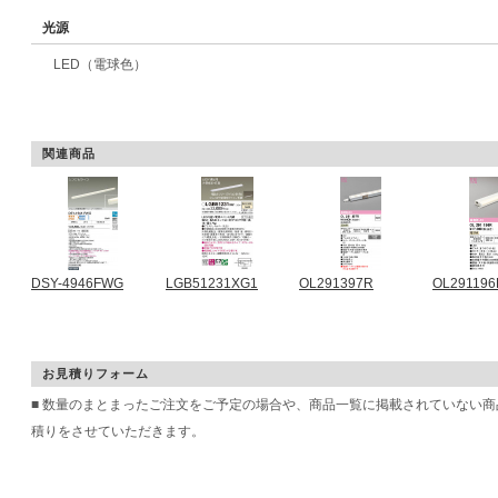
光源
LED（電球色）
関連商品
DSY-4946FWG
LGB51231XG1
OL291397R
OL291196
お見積りフォーム
■ 数量のまとまったご注文をご予定の場合や、商品一覧に掲載されていない
積りをさせていただきます。