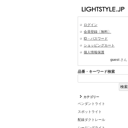
ログイン
会員登録〔無料〕
ID・パスワード
ショッピングカート
個人情報保護
guest
さん
品番・キーワード検索
カテゴリー
ペンダントライト
スポットライト
配線ダクトレール
シーリングライト