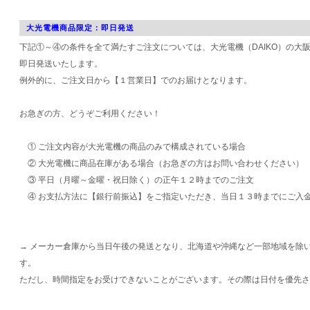
大光電機商品限定：即日発送
下記①～④の条件を全て満たすご注文については、大光電機（DAIKO）の大
即日発送いたします。
例外的に、ご注文日から【１営業日】でのお届けとなります。
お急ぎの方、どうぞご利用ください！
① ご注文内容が大光電機の商品のみで構成されている場合
② 大光電機に商品在庫がある場合（お急ぎの方はお問い合わせください）
③ 平日（月曜～金曜・祝日除く）の正午１２時までのご注文
④ お支払方法に【銀行前振込】をご指定いただき、当日１３時までにご入
→ メーカー倉庫から当日午後の発送となり、北海道や沖縄など一部地域を除
す。
ただし、時間指定をお受けできないことがございます。その際は日付を優先さ