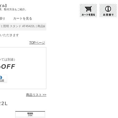
イル】
明、取付方法もご紹介。
積り
カートを見る
ミ照明 スタンド AT45422L | 商品紹介 | 照明器具の通販・インテリア照明の通信販売【ラ
をいただきます
TOPページ
いては別途）
%OFF
商品リスト >>
22L