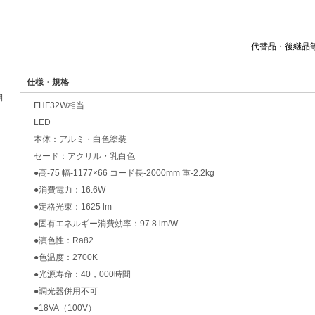
代替品・後継品
仕様・規格
期
FHF32W相当
LED
本体：アルミ・白色塗装
セード：アクリル・乳白色
●高-75 幅-1177×66 コード長-2000mm 重-2.2kg
●消費電力：16.6W
●定格光束：1625 lm
●固有エネルギー消費効率：97.8 lm/W
●演色性：Ra82
●色温度：2700K
●光源寿命：40，000時間
●調光器併用不可
●18VA（100V）