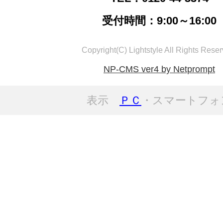
受付時間：9:00～16:00
Copyright(C) Lightstyle All Rights Reser
NP-CMS ver4 by Netprompt
表示
ＰＣ
・スマートフォ