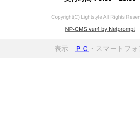
Copyright(C) Lightstyle All Rights Reser
NP-CMS ver4 by Netprompt
表示
ＰＣ
・スマートフォ