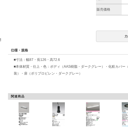
販売価格
期
仕様・規格
■寸法：幅87・長126・高72.6
■本体材質・仕上・色：ボディ（AAS樹脂・ダークグレー）・化粧カバー（
装）・扉（ポリプロピレン・ダークグレー）
関連商品