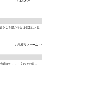
LSM-BMJ01
商品をご希望の場合は個別にお見
お見積りフォーム >>
阪倉庫から、ご注文のその日に、