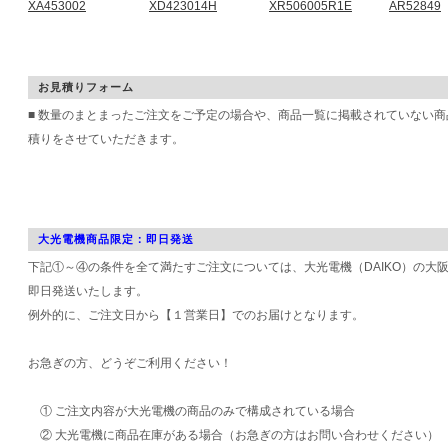
XA453002
XD423014H
XR506005R1E
AR52849
お見積りフォーム
■ 数量のまとまったご注文をご予定の場合や、商品一覧に掲載されていない
積りをさせていただきます。
大光電機商品限定：即日発送
下記①～④の条件を全て満たすご注文については、大光電機（DAIKO）の大
即日発送いたします。
例外的に、ご注文日から【１営業日】でのお届けとなります。
お急ぎの方、どうぞご利用ください！
① ご注文内容が大光電機の商品のみで構成されている場合
② 大光電機に商品在庫がある場合（お急ぎの方はお問い合わせください）