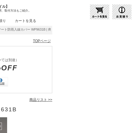
イル】
明、取付方法もご紹介。
積り
カートを見る
スマート防雨入線カバー WP9631B | 商品紹介 | 照明器具の通販・インテリア照明の通信販
TOPページ
いては別途）
%OFF
商品リスト >>
631B