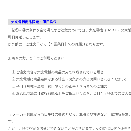
大光電機商品限定：即日発送
下記①～④の条件を全て満たすご注文については、大光電機（DAIKO）の大
即日発送いたします。
例外的に、ご注文日から【１営業日】でのお届けとなります。
お急ぎの方、どうぞご利用ください！
① ご注文内容が大光電機の商品のみで構成されている場合
② 大光電機に商品在庫がある場合（お急ぎの方はお問い合わせください）
③ 平日（月曜～金曜・祝日除く）の正午１２時までのご注文
④ お支払方法に【銀行前振込】をご指定いただき、当日１３時までにご入
→ メーカー倉庫から当日午後の発送となり、北海道や沖縄など一部地域を除
す。
ただし、時間指定をお受けできないことがございます。その際は日付を優先さ