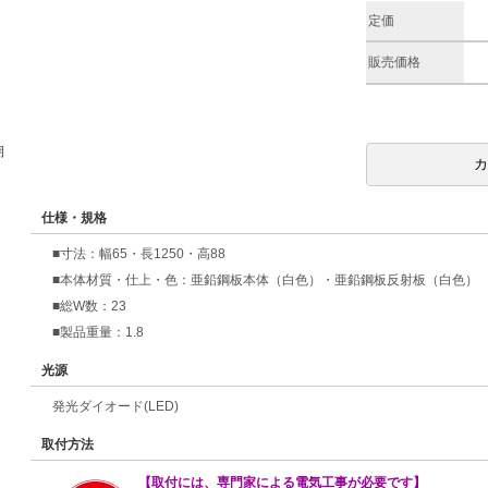
定価
販売価格
期
仕様・規格
■寸法：幅65・長1250・高88
■本体材質・仕上・色：亜鉛鋼板本体（白色）・亜鉛鋼板反射板（白色）
■総W数：23
■製品重量：1.8
光源
発光ダイオード(LED)
取付方法
【取付には、専門家による電気工事が必要です】