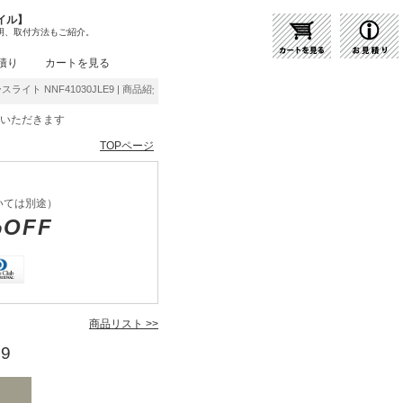
イル】
明、取付方法もご紹介。
積り
カートを見る
ースライト NNF41030JLE9 | 商品紹介 | 照明器具の通販・インテリア照明の通信販売【ラ
をいただきます
TOPページ
いては別途）
%OFF
商品リスト >>
9