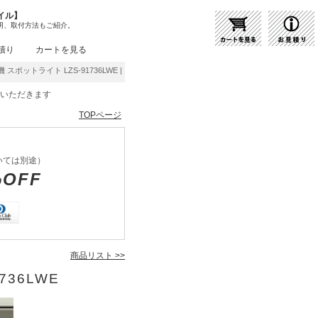
イル】
明、取付方法もご紹介。
積り
カートを見る
スポットライト LZS-91736LWE | 商品紹介 | 照明器具の通販・インテリア照明の通信
をいただきます
TOPページ
いては別途）
%OFF
商品リスト >>
736LWE