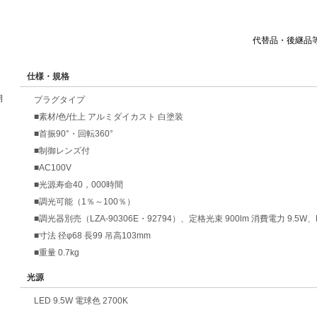
代替品・後継品
仕様・規格
期
プラグタイプ
■素材/色/仕上 アルミダイカスト 白塗装
■首振90°・回転360°
■制御レンズ付
■AC100V
■光源寿命40，000時間
■調光可能（1％～100％）
■調光器別売（LZA-90306E・92794）、定格光束 900lm 消費電力 9.5W、
■寸法 径φ68 長99 吊高103mm
■重量 0.7kg
光源
LED 9.5W 電球色 2700K