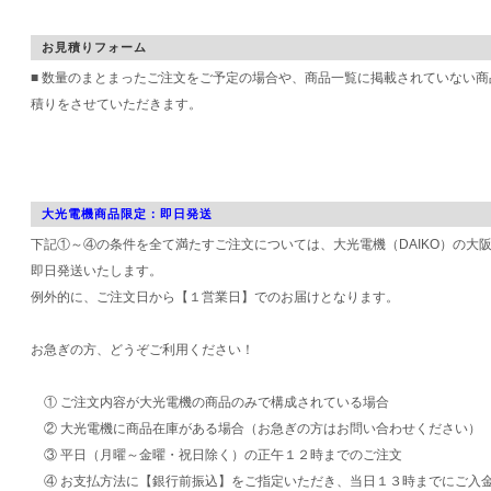
お見積りフォーム
■ 数量のまとまったご注文をご予定の場合や、商品一覧に掲載されていない
積りをさせていただきます。
大光電機商品限定：即日発送
下記①～④の条件を全て満たすご注文については、大光電機（DAIKO）の大
即日発送いたします。
例外的に、ご注文日から【１営業日】でのお届けとなります。
お急ぎの方、どうぞご利用ください！
① ご注文内容が大光電機の商品のみで構成されている場合
② 大光電機に商品在庫がある場合（お急ぎの方はお問い合わせください）
③ 平日（月曜～金曜・祝日除く）の正午１２時までのご注文
④ お支払方法に【銀行前振込】をご指定いただき、当日１３時までにご入