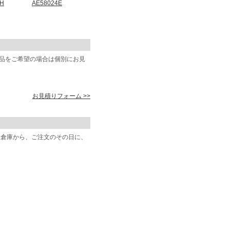
2H
AE58024E
商品をご希望の場合は個別にお見
お見積りフォーム >>
阪倉庫から、ご注文のその日に、