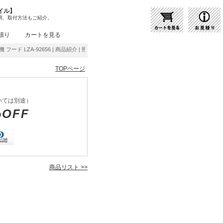
イル】
明、取付方法もご紹介。
積り
カートを見る
 フード LZA-92656 | 商品紹介 | 照明器具の通販・インテリア照明の通信販売【ライトス
TOPページ
いては別途）
%OFF
商品リスト >>