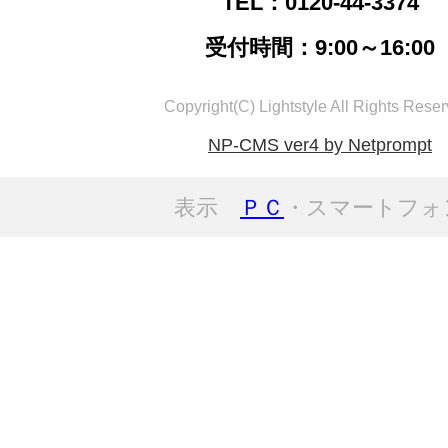
TEL：0120-44-3374
受付時間：9:00～16:00
Copyright(C) Lightstyle All Rights Reser
NP-CMS ver4 by Netprompt
表示
ＰＣ
・スマートフォ