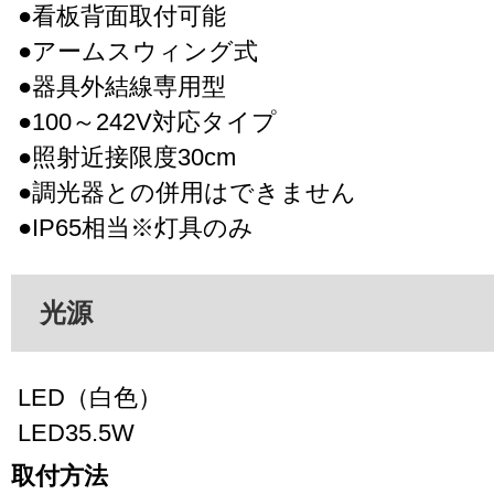
●看板背面取付可能
●アームスウィング式
●器具外結線専用型
●100～242V対応タイプ
●照射近接限度30cm
●調光器との併用はできません
●IP65相当※灯具のみ
光源
LED（白色）
LED35.5W
取付方法