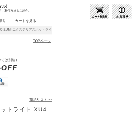
イル】
明、取付方法もご紹介。
積り
カートを見る
UMI エクステリアスポットライト XU44237L | 商品紹介 | 照明器具の通販・インテ
TOPページ
いては別途）
%OFF
商品リスト >>
ポットライト XU4