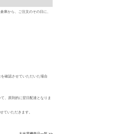
阪倉庫から、ご注文のその日に、
金を確認させていただいた場合
いて、原則的に翌日配達となりま
せていただきます。
大光電機商品一覧 >>