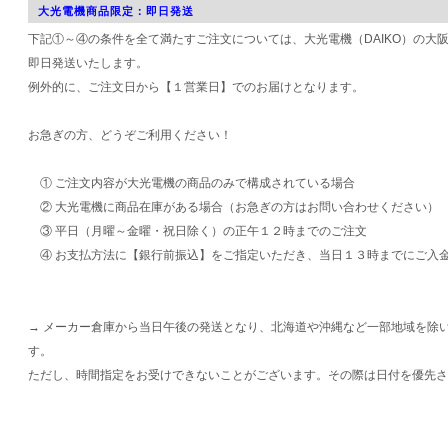
大光電機商品限定：即日発送
下記①～④の条件を全て満たすご注文については、大光電機（DAIKO）の大
即日発送いたします。
例外的に、ご注文日から【１営業日】でのお届けとなります。
お急ぎの方、どうぞご利用ください！
① ご注文内容が大光電機の商品のみで構成されている場合
② 大光電機に商品在庫がある場合（お急ぎの方はお問い合わせください）
③ 平日（月曜～金曜・祝日除く）の正午１２時までのご注文
④ お支払方法に【銀行前振込】をご指定いただき、当日１３時までにご入
→ メーカー倉庫から当日午後の発送となり、北海道や沖縄など一部地域を除
す。
ただし、時間指定をお受けできないことがございます。その際は日付を優先さ