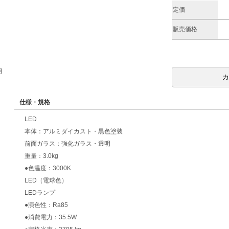
定価
販売価格
期
仕様・規格
LED
本体：アルミダイカスト・黒色塗装
前面ガラス：強化ガラス・透明
重量：3.0kg
●色温度：3000K
LED（電球色）
LEDランプ
●演色性：Ra85
●消費電力：35.5W