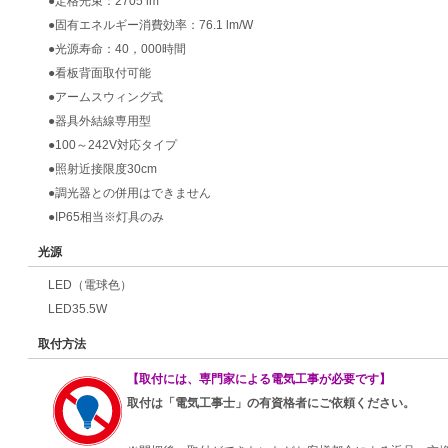
●定格光束：2705 lm
●固有エネルギー消費効率：76.1 lm/W
●光源寿命：40，000時間
●看板背面取付可能
●アームスウィング式
●器具外結線専用型
●100～242V対応タイプ
●照射近接限度30cm
●調光器との併用はできません
●IP65相当※灯具のみ
光源
LED（電球色）
LED35.5W
取付方法
【取付には、専門家による電気工事が必要です】
取付は「電気工事士」の有資格者にご依頼ください。