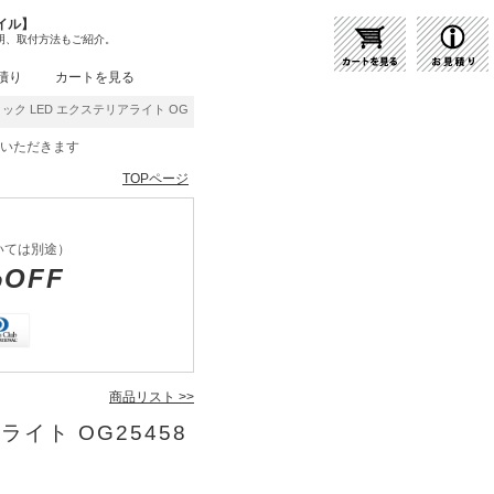
イル】
明、取付方法もご紹介。
積り
カートを見る
ク LED エクステリアライト OG254589 | 商品紹介 | 照明器具の通販・インテリア照
をいただきます
TOPページ
いては別途）
%OFF
商品リスト >>
ライト OG25458