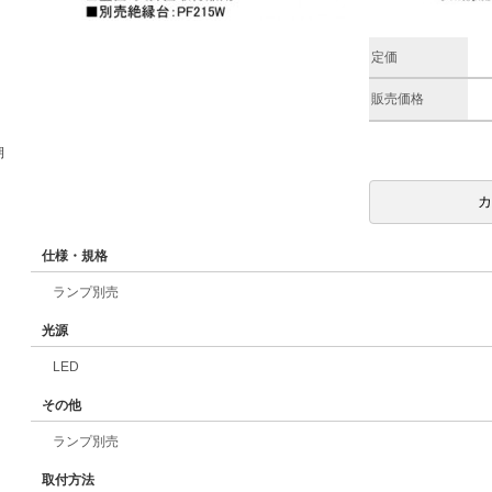
定価
販売価格
期
仕様・規格
ランプ別売
光源
LED
その他
ランプ別売
取付方法