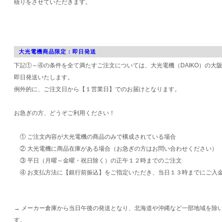
積りをさせていただきます。
大光電機商品限定：即日発送
下記①～④の条件を全て満たすご注文については、大光電機（DAIKO）の大
即日発送いたします。
例外的に、ご注文日から【１営業日】でのお届けとなります。
お急ぎの方、どうぞご利用ください！
① ご注文内容が大光電機の商品のみで構成されている場合
② 大光電機に商品在庫がある場合（お急ぎの方はお問い合わせください）
③ 平日（月曜～金曜・祝日除く）の正午１２時までのご注文
④ お支払方法に【銀行前振込】をご指定いただき、当日１３時までにご入
→ メーカー倉庫から当日午後の発送となり、北海道や沖縄など一部地域を除
す。