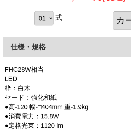
式
仕様・規格
FHC28W相当
LED
枠：白木
セード：強化和紙
●高-120 幅-□404mm 重-1.9kg
●消費電力：15.8W
●定格光束：1120 lm