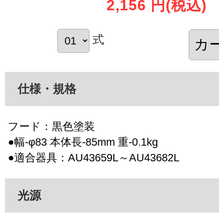
2,156 円
(税込)
式
仕様・規格
フード：黒色塗装
●幅-φ83 本体長-85mm 重-0.1kg
●適合器具：AU43659L～AU43682L
光源