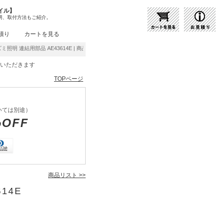
イル】
明、取付方法もご紹介。
積り
カートを見る
ズミ照明 連結用部品 AE43614E | 商品紹介 | 照明器具の通販・インテリア照明の通信販売
をいただきます
TOPページ
いては別途）
%OFF
商品リスト >>
14E