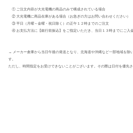
① ご注文内容が大光電機の商品のみで構成されている場合
② 大光電機に商品在庫がある場合（お急ぎの方はお問い合わせください）
③ 平日（月曜～金曜・祝日除く）の正午１２時までのご注文
④ お支払方法に【銀行前振込】をご指定いただき、当日１３時までにご入
→ メーカー倉庫から当日午後の発送となり、北海道や沖縄など一部地域を除
す。
ただし、時間指定をお受けできないことがございます。その際は日付を優先さ