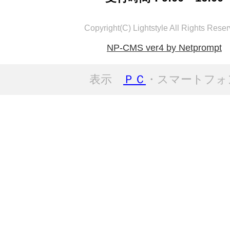
Copyright(C) Lightstyle All Rights Reser
NP-CMS ver4 by Netprompt
表示
ＰＣ
・スマートフォ