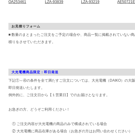
OA253461
LZA-93839
LZA-93219
AE50721E
お見積りフォーム
■ 数量のまとまったご注文をご予定の場合や、商品一覧に掲載されていない
積りをさせていただきます。
大光電機商品限定：即日発送
下記①～④の条件を全て満たすご注文については、大光電機（DAIKO）の大
即日発送いたします。
例外的に、ご注文日から【１営業日】でのお届けとなります。
お急ぎの方、どうぞご利用ください！
① ご注文内容が大光電機の商品のみで構成されている場合
② 大光電機に商品在庫がある場合（お急ぎの方はお問い合わせください）