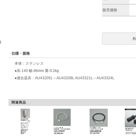
販売価格
期
仕様・規格
本体：ステンレス
●高-140 幅-86mm 重-0.2kg
●適合器具：AU43205L～AU43208L AU43321L～AU43324L
関連商品