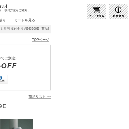
イル】
明、取付方法もご紹介。
積り
カートを見る
ズミ照明 取付金具 AE43209E | 商品紹介 | 照明器具の通販・インテリア照明の通信販売【
TOPページ
いては別途）
%OFF
商品リスト >>
9E